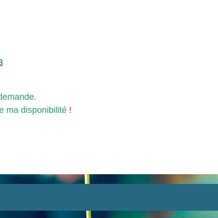
3
 demande.
e ma disponibilité
!